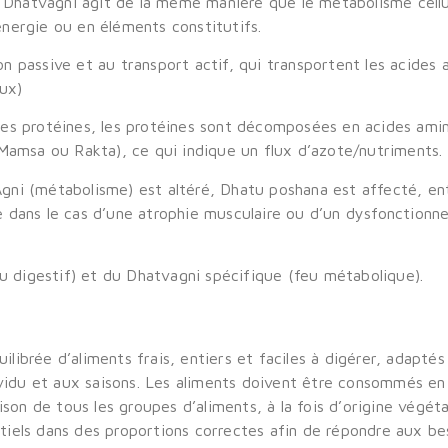
:
Dhatvagni agit de la même manière que le métabolisme cellul
nergie ou en éléments constitutifs.
on passive et au transport actif, qui transportent les acides 
ux)
es protéines, les protéines sont décomposées en acides aminé
Mamsa ou Rakta), ce qui indique un flux d’azote/nutriments.
gni (métabolisme) est altéré, Dhatu poshana est affecté, en
 dans le cas d’une atrophie musculaire ou d’un dysfonctionn
eu digestif) et du Dhatvagni spécifique (feu métabolique).
brée d’aliments frais, entiers et faciles à digérer, adaptés 
ndividu et aux saisons. Les aliments doivent être consommés en 
son de tous les groupes d’aliments, à la fois d’origine végét
iels dans des proportions correctes afin de répondre aux bes