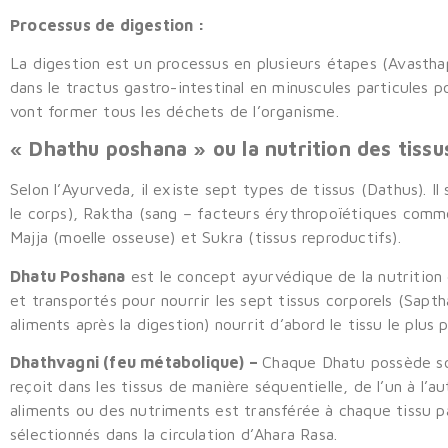
Processus de digestion :
La digestion est un processus en plusieurs étapes (Avasthap
dans le tractus gastro-intestinal en minuscules particules p
vont former tous les déchets de l’organisme.
«
Dhathu poshana » ou la nutrition des tissu
Selon l’Ayurveda, il existe sept types de tissus (Dathus). I
le corps), Raktha (sang – facteurs érythropoïétiques comme 
Majja (moelle osseuse) et Sukra (tissus reproductifs).
Dhatu Poshana
est le concept ayurvédique de la nutrition
et transportés pour nourrir les sept tissus corporels (Sapt
aliments après la digestion) nourrit d’abord le tissu le plus
Dhathvagni (feu métabolique) –
Chaque Dhatu possède son
reçoit dans les tissus de manière séquentielle, de l’un à l’a
aliments ou des nutriments est transférée à chaque tissu p
sélectionnés dans la circulation d’Ahara Rasa.