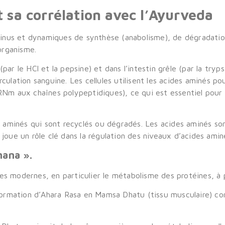
 sa corrélation avec l’Ayurveda
inus et dynamiques de synthèse (anabolisme), de dégradatio
’organisme.
par le HCl et la pepsine) et dans l’intestin grêle (par la tryp
culation sanguine. Les cellules utilisent les acides aminés po
RNm aux chaînes polypeptidiques), ce qui est essentiel pour la
minés qui sont recyclés ou dégradés. Les acides aminés sont
joue un rôle clé dans la régulation des niveaux d’acides amin
hana ».
es modernes, en particulier le métabolisme des protéines, à p
ormation d’Ahara Rasa en Mamsa Dhatu (tissu musculaire) cor