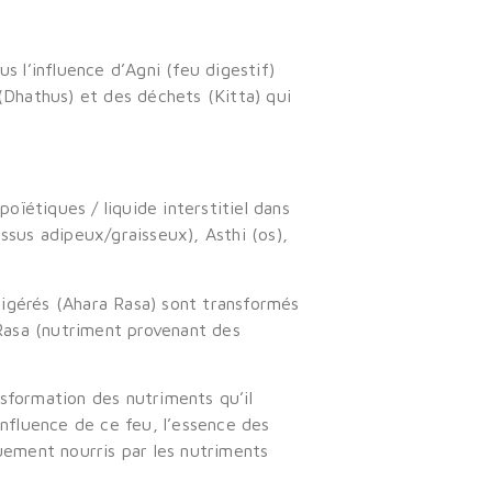
s l’influence d’Agni (feu digestif)
 (Dhathus) et des déchets (Kitta) qui
oïétiques / liquide interstitiel dans
ssus adipeux/graisseux), Asthi (os),
digérés (Ahara Rasa) sont transformés
 Rasa (nutriment provenant des
sformation des nutriments qu’il
’influence de ce feu, l’essence des
uement nourris par les nutriments