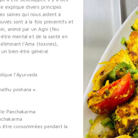
ce explique divers principes
res saines qui nous aident à
uvés sont à la fois préventifs et
ain, animé par un Agni (feu
-être mental et de la santé en
 éliminant l’Ama (toxines),
 un bien-être général.
plique l’Ayurveda
a
hathu poshana ».
 le Panchakarma
anchakarma
pas être consommées pendant la