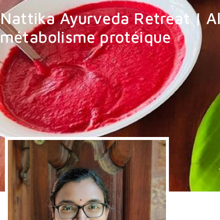
Nattika Ayurveda Retreat | A
métabolisme protéique