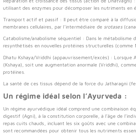
Réparation et croissance des tissus (action de Dhatvagni) 
utilisant des enzymes pour décomposer les nutriments en é
Transport actif et passif :
Il peut être comparé à la diffusi
membranes cellulaires, par l’intermédiaire de
srotases
(cana
Catabolisme/anabolisme séquentiel :
Dans le métabolisme d
resynthétisés en nouvelles protéines structurelles (comme 
Dhatu Kshaya/Vriddhi (appauvrissement/excès) :
Lorsque A
(Kshaya), soit une augmentation anormale (Vriddhi), comme
protéines.
La santé de ces tissus dépend de la force du Jatharagni (f
Un régime idéal selon l’Ayurveda :
Un régime ayurvédique idéal comprend une combinaison équili
digestif (Agni), à la constitution corporelle, à l’âge de l’i
repas cuits chauds, incluant les six goûts avec une combinai
sont recommandées pour obtenir tous les nutriments essent