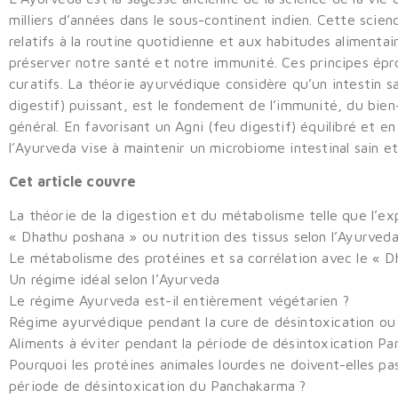
milliers d’années dans le sous-continent indien. Cette scien
relatifs à la routine quotidienne et aux habitudes alimentai
préserver notre santé et notre immunité. Ces principes épro
curatifs. La théorie ayurvédique considère qu’un intestin s
digestif) puissant, est le fondement de l’immunité, du bien
général. En favorisant un Agni (feu digestif) équilibré et en
l’Ayurveda vise à maintenir un microbiome intestinal sain et
Cet article couvre
La théorie de la digestion et du métabolisme telle que l’ex
« Dhathu poshana » ou nutrition des tissus selon l’Ayurved
Le métabolisme des protéines et sa corrélation avec le « D
Un régime idéal selon l’Ayurveda
Le régime Ayurveda est-il entièrement végétarien ?
Régime ayurvédique pendant la cure de désintoxication ou
Aliments à éviter pendant la période de désintoxication P
Pourquoi les protéines animales lourdes ne doivent-elles 
période de désintoxication du Panchakarma ?