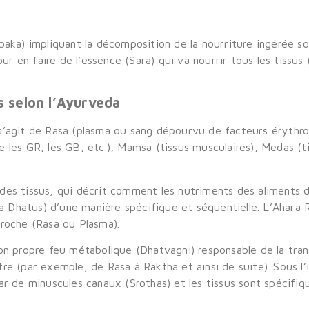
aka) impliquant la décomposition de la nourriture ingérée sou
our en faire de l’essence (Sara) qui va nourrir tous les tissus
s selon l’Ayurveda
l s’agit de Rasa (plasma ou sang dépourvu de facteurs érythrop
les GR, les GB, etc.), Mamsa (tissus musculaires), Medas (ti
 des tissus, qui décrit comment les nutriments des aliments 
ha Dhatus) d’une manière spécifique et séquentielle. L’Ahara
 proche (Rasa ou Plasma).
 propre feu métabolique (Dhatvagni) responsable de la tran
utre (par exemple, de Rasa à Raktha et ainsi de suite). Sous l
ar de minuscules canaux (Srothas) et les tissus sont spécifiq