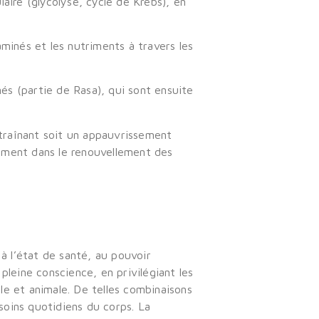
aire (glycolyse, cycle de Krebs), en
aminés et les nutriments à travers les
s (partie de Rasa), qui sont ensuite
traînant soit un appauvrissement
ement dans le renouvellement des
à l’état de santé, au pouvoir
pleine conscience, en privilégiant les
ale et animale. De telles combinaisons
oins quotidiens du corps. La