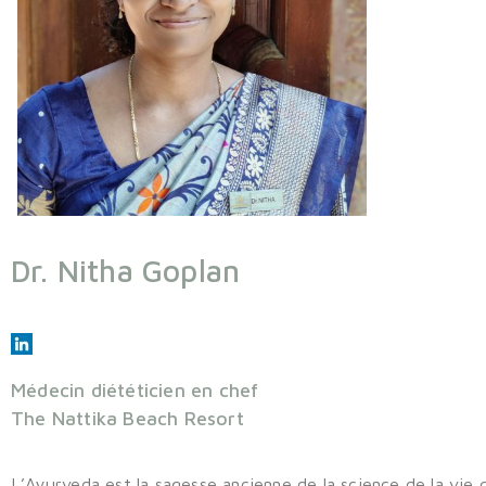
Dr. Nitha Goplan
Médecin diététicien en chef
The Nattika Beach Resort
L’Ayurveda est la sagesse ancienne de la science de la vie 